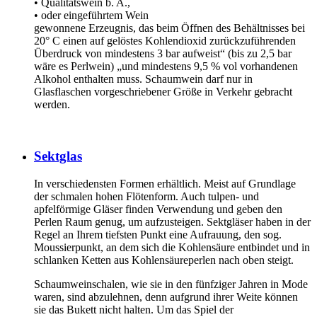
• Qualitätswein b. A.,
• oder eingeführtem Wein
gewonnene Erzeugnis, das beim Öffnen des Behältnisses bei
20° C einen auf gelöstes Kohlendioxid zurückzuführenden
Überdruck von mindestens 3 bar aufweist“ (bis zu 2,5 bar
wäre es Perlwein) „und mindestens 9,5 % vol vorhandenen
Alkohol enthalten muss. Schaumwein darf nur in
Glasflaschen vorgeschriebener Größe in Verkehr gebracht
werden.
Sektglas
In verschiedensten Formen erhältlich. Meist auf Grundlage
der schmalen hohen Flötenform. Auch tulpen- und
apfelförmige Gläser finden Verwendung und geben den
Perlen Raum genug, um aufzusteigen. Sektgläser haben in der
Regel an Ihrem tiefsten Punkt eine Aufrauung, den sog.
Moussierpunkt, an dem sich die Kohlensäure entbindet und in
schlanken Ketten aus Kohlensäureperlen nach oben steigt.
Schaumweinschalen, wie sie in den fünfziger Jahren in Mode
waren, sind abzulehnen, denn aufgrund ihrer Weite können
sie das Bukett nicht halten. Um das Spiel der