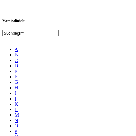
Marginalinhalt
A
B
C
D
E
F
G
H
I
J
K
L
M
N
O
P