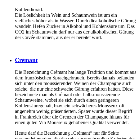
Kohlendioxid.
Die Löslichkeit in Wein und Schaumwein ist um ein
vielfaches höher als in Wasser. Durch diealkoholische Gärung
wandeln Hefen Zucker in Alkohol und Kohlensäure um. Das
CO2 im Schaumwein darf nur aus der alkoholischen Gärung
der Cuvée stammen, aus der er bereitet wird.
Crémant
Die Bezeichnung Crémant hat lange Tradition und kommt aus
dem französischen Sprachgebrauch. Bereits damals befanden
sich unter den moussierenden Weinen der Champagne auch
solche, die nur eine schwache Gärung erfahren hatten. Diese
bezeichnete man als Crémant oder halb-moussierende
Schaumweine, wobei sie sich durch einen geringeren
Kohlensäuregehalt, bzw. ein schwächeres Mousseux oft
angenehm weinig präsentierten. Später wurde dieser Begriff
in Frankreich über die Grenzen der Champagne hinaus für
einen guten Vin Mousseux gehobener Qualität verwendet.
Heute darf die Bezeichnung „Crémant“ nur für Sekte
verwendet werden, die die sehr anspruchsvollen Kriterien der