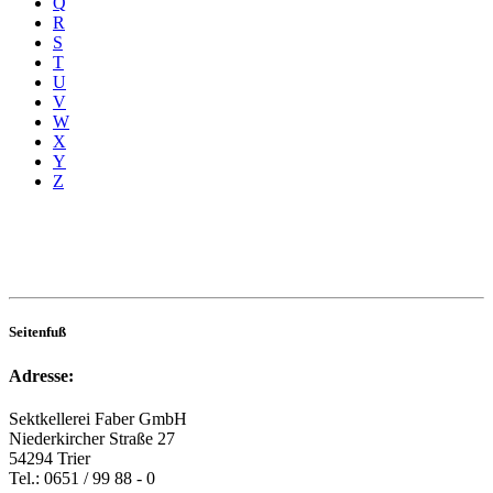
Q
R
S
T
U
V
W
X
Y
Z
Seitenfuß
Adresse:
Sektkellerei Faber GmbH
Niederkircher Straße 27
54294 Trier
Tel.: 0651 / 99 88 - 0