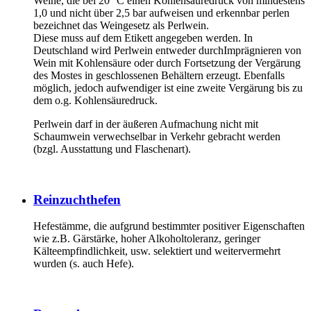
Weine, die bei 20° C einen Kohlensäuredruck von mindestens
1,0 und nicht über 2,5 bar aufweisen und erkennbar perlen
bezeichnet das Weingesetz als Perlwein.
Diese muss auf dem Etikett angegeben werden. In
Deutschland wird Perlwein entweder durchImprägnieren von
Wein mit Kohlensäure oder durch Fortsetzung der Vergärung
des Mostes in geschlossenen Behältern erzeugt. Ebenfalls
möglich, jedoch aufwendiger ist eine zweite Vergärung bis zu
dem o.g. Kohlensäuredruck.
Perlwein darf in der äußeren Aufmachung nicht mit
Schaumwein verwechselbar in Verkehr gebracht werden
(bzgl. Ausstattung und Flaschenart).
Reinzuchthefen
Hefestämme, die aufgrund bestimmter positiver Eigenschaften
wie z.B. Gärstärke, hoher Alkoholtoleranz, geringer
Kälteempfindlichkeit, usw. selektiert und weitervermehrt
wurden (s. auch Hefe).