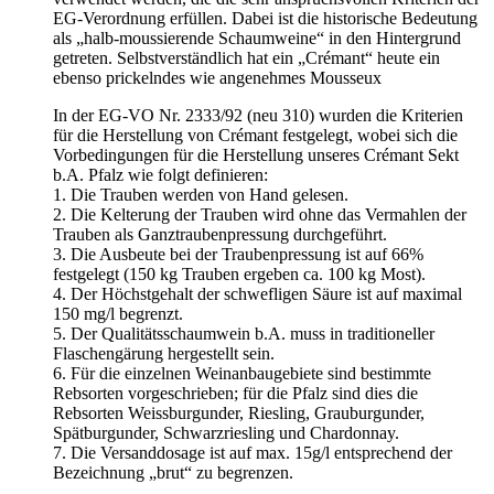
EG-Verordnung erfüllen. Dabei ist die historische Bedeutung
als „halb-moussierende Schaumweine“ in den Hintergrund
getreten. Selbstverständlich hat ein „Crémant“ heute ein
ebenso prickelndes wie angenehmes Mousseux
In der EG-VO Nr. 2333/92 (neu 310) wurden die Kriterien
für die Herstellung von Crémant festgelegt, wobei sich die
Vorbedingungen für die Herstellung unseres Crémant Sekt
b.A. Pfalz wie folgt definieren:
1. Die Trauben werden von Hand gelesen.
2. Die Kelterung der Trauben wird ohne das Vermahlen der
Trauben als Ganztraubenpressung durchgeführt.
3. Die Ausbeute bei der Traubenpressung ist auf 66%
festgelegt (150 kg Trauben ergeben ca. 100 kg Most).
4. Der Höchstgehalt der schwefligen Säure ist auf maximal
150 mg/l begrenzt.
5. Der Qualitätsschaumwein b.A. muss in traditioneller
Flaschengärung hergestellt sein.
6. Für die einzelnen Weinanbaugebiete sind bestimmte
Rebsorten vorgeschrieben; für die Pfalz sind dies die
Rebsorten Weissburgunder, Riesling, Grauburgunder,
Spätburgunder, Schwarzriesling und Chardonnay.
7. Die Versanddosage ist auf max. 15g/l entsprechend der
Bezeichnung „brut“ zu begrenzen.