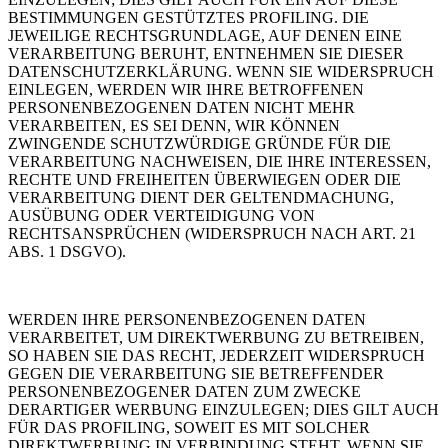
BESTIMMUNGEN GESTÜTZTES PROFILING. DIE
JEWEILIGE RECHTSGRUNDLAGE, AUF DENEN EINE
VERARBEITUNG BERUHT, ENTNEHMEN SIE DIESER
DATENSCHUTZERKLÄRUNG. WENN SIE WIDERSPRUCH
EINLEGEN, WERDEN WIR IHRE BETROFFENEN
PERSONENBEZOGENEN DATEN NICHT MEHR
VERARBEITEN, ES SEI DENN, WIR KÖNNEN
ZWINGENDE SCHUTZWÜRDIGE GRÜNDE FÜR DIE
VERARBEITUNG NACHWEISEN, DIE IHRE INTERESSEN,
RECHTE UND FREIHEITEN ÜBERWIEGEN ODER DIE
VERARBEITUNG DIENT DER GELTENDMACHUNG,
AUSÜBUNG ODER VERTEIDIGUNG VON
RECHTSANSPRÜCHEN (WIDERSPRUCH NACH ART. 21
ABS. 1 DSGVO).
WERDEN IHRE PERSONENBEZOGENEN DATEN
VERARBEITET, UM DIREKTWERBUNG ZU BETREIBEN,
SO HABEN SIE DAS RECHT, JEDERZEIT WIDERSPRUCH
GEGEN DIE VERARBEITUNG SIE BETREFFENDER
PERSONENBEZOGENER DATEN ZUM ZWECKE
DERARTIGER WERBUNG EINZULEGEN; DIES GILT AUCH
FÜR DAS PROFILING, SOWEIT ES MIT SOLCHER
DIREKTWERBUNG IN VERBINDUNG STEHT. WENN SIE